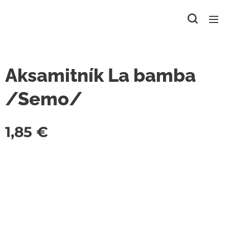
Aksamitník La bamba
/Semo/
1,85
€