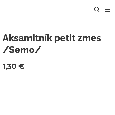
Aksamitník petit zmes
/Semo/
1,30
€