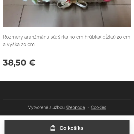
Rozmery aranžmánu sú: šírka 40 cm hrúbka( dĺžka) 20 cm
a výška 20 cm.
38,50
€
Vytvorené službou
Webnode
Cookies
Do košíka