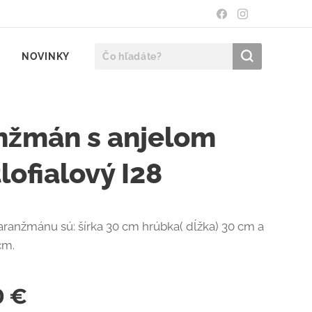
NOVINKY
nžmán s anjelom
lofialový I28
ranžmánu sú: šírka 30 cm hrúbka( dĺžka) 30 cm a
 cm.
0
€