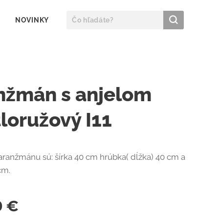
NOVINKY
nžmán s anjelom
loružový I11
ranžmánu sú: šírka 40 cm hrúbka( dĺžka) 40 cm a
 cm.
0
€