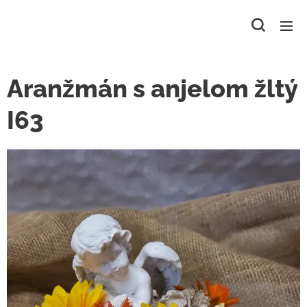
Aranžmán s anjelom žltý
I63