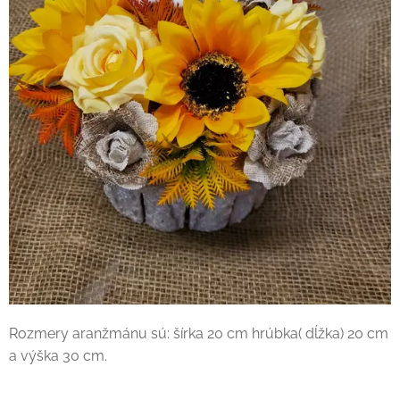
Rozmery aranžmánu sú: šírka 20 cm hrúbka( dĺžka) 20 cm
a výška 30 cm.