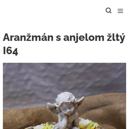
Aranžmán s anjelom žltý
I64