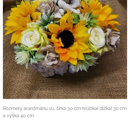
Rozmery aranžmánu sú: šírka 30 cm hrúbka( dĺžka) 30 cm
a výška 40 cm.