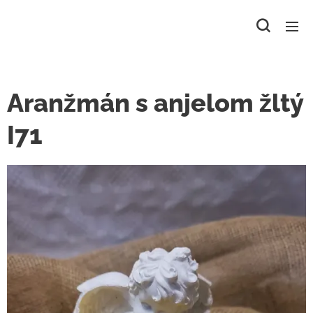
Aranžmán s anjelom žltý
I71