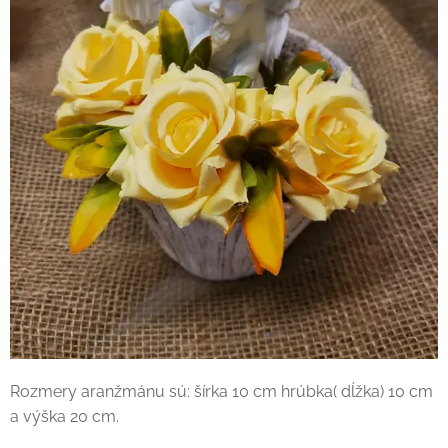
Rozmery aranžmánu sú: šírka 10 cm hrúbka( dĺžka) 10 cm
a výška 20 cm.