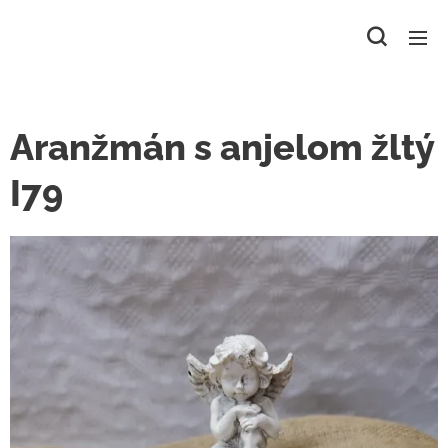
Aranžmán s anjelom žltý
I79