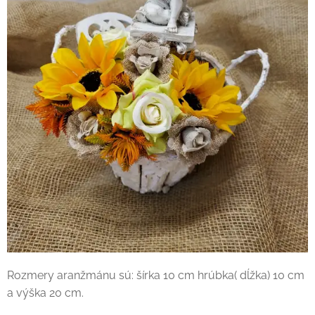
Rozmery aranžmánu sú: šírka 10 cm hrúbka( dĺžka) 10 cm
a výška 20 cm.