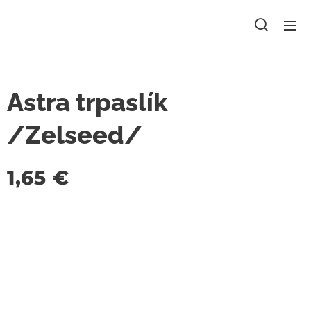
Astra trpaslík
/Zelseed/
1,65
€