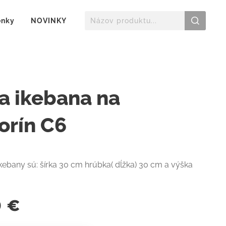
enky
NOVINKY
la ikebana na
orín C6
ebany sú: šírka 30 cm hrúbka( dĺžka) 30 cm a výška
0
€