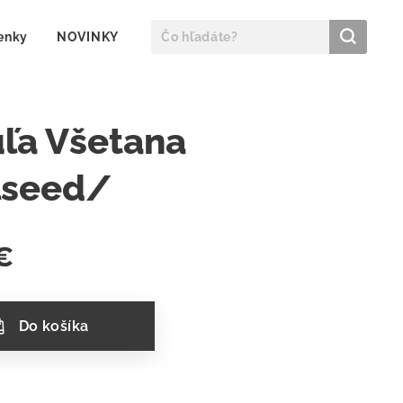
enky
NOVINKY
ľa Všetana
lseed/
€
Do košíka