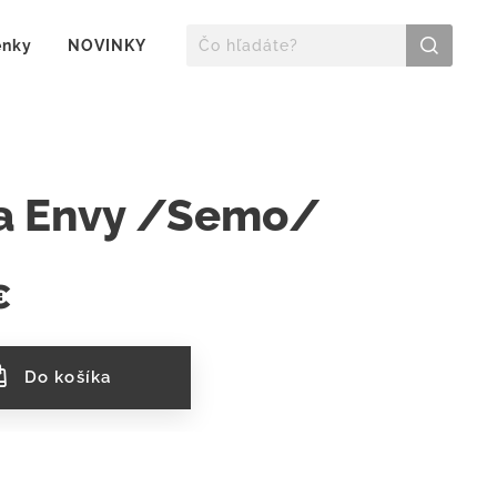
enky
NOVINKY
ia Envy /Semo/
€
Do košíka