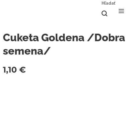
Hľadať
Cuketa Goldena /Dobra
semena/
1,10
€