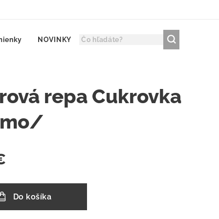
mienky
NOVINKY
rová repa Cukrovka
emo/
€
Do košíka