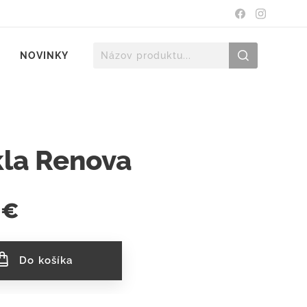
NOVINKY
kla Renova
€
Do košíka