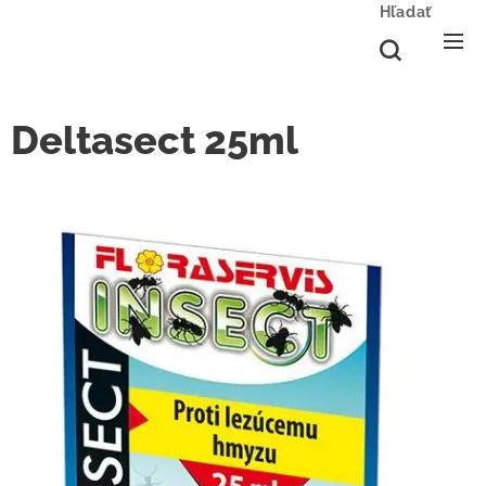
Hľadať
Deltasect 25ml