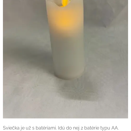
Sviečka je už s batériami. Idú do nej 2 batérie typu AA.