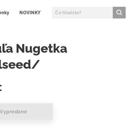
enky
NOVINKY
uľa Nugetka
lseed/
€
Vypredané