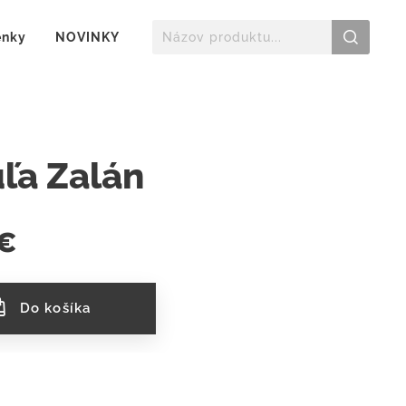
enky
NOVINKY
ľa Zalán
€
Do košíka