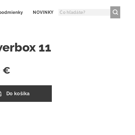
podmienky
NOVINKY
werbox 11
0
€
Do košíka