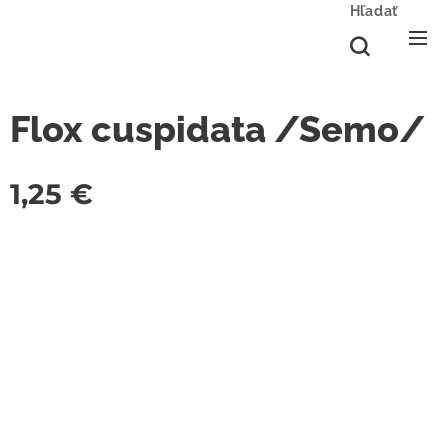
Hľadať
Flox cuspidata /Semo/
1,25
€