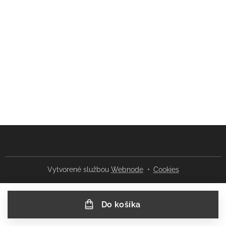
Vytvorené službou
Webnode
Cookies
Do košíka