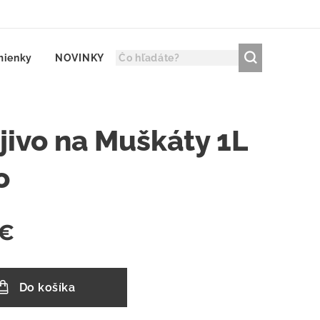
mienky
NOVINKY
jivo na Muškáty 1L
o
€
Do košíka