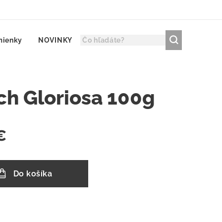
mienky
NOVINKY
ch Gloriosa 100g
€
Do košíka