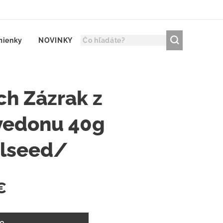
mienky
NOVINKY
ch Zázrak z
vedonu 40g
lseed/
€