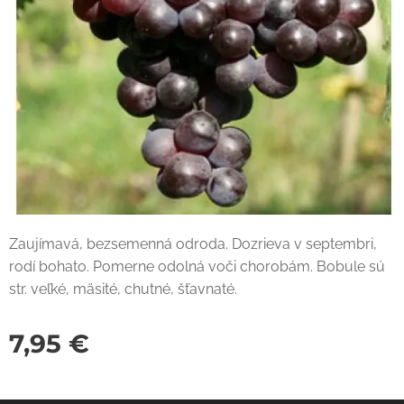
Zaujímavá, bezsemenná odroda. Dozrieva v septembri,
rodí bohato. Pomerne odolná voči chorobám. Bobule sú
str. veľké, mäsité, chutné, šťavnaté.
7,95
€