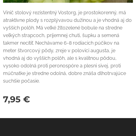
Vinič stolový rezistentný Vostorg, je prostokorenný, má
atraktívne plody s rozplývavou dužinou a je vhodná aj do
vyšších polôh. Má veľké žltozelené bobule na stredne
veľkých strapcoch, príjemnej chuti, šupku a semená
takmer necítiť. Nechávame 6-8 rodiacich púčikov na
meter štvorcový pôdy, zreje v polovici augusta, je
vhodná aj do vyšších polôh, ale s kvalitnou pôdou,
vysoko odolná proti peronospóre a plesni sivej, proti
múčnatke je stredne odolná, dobre znáša dlhotrvajúce
suchšie počasie.
7,95
€