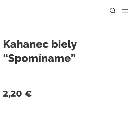
Kahanec biely
“Spomíname”
2,20
€