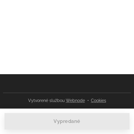
Vytvorené službou
Webnode
Cookies
Vypredané