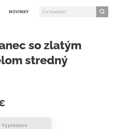
NOVINKY
anec so zlatým
elom stredný
€
Vypredané