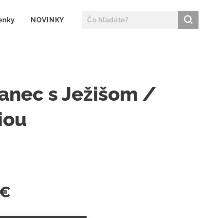
enky
NOVINKY
anec s Ježišom /
iou
€