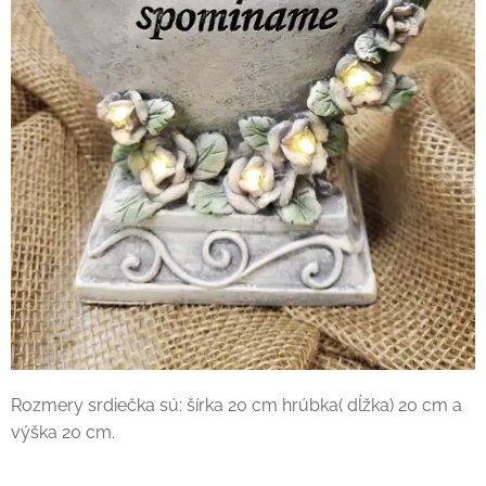
Rozmery srdiečka sú: šírka 20 cm hrúbka( dĺžka) 20 cm a
výška 20 cm.