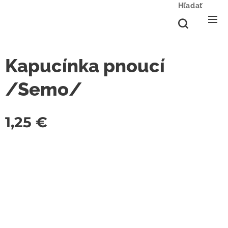
Hľadať
Kapucínka pnoucí
/Semo/
1,25
€