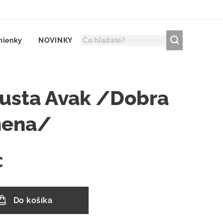
mienky
NOVINKY
usta Avak /Dobra
ena/
€
Do košíka