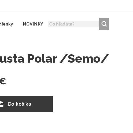
mienky
NOVINKY
usta Polar /Semo/
€
Do košíka