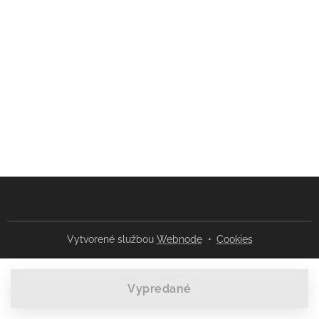
Vytvorené službou
Webnode
Cookies
Vypredané