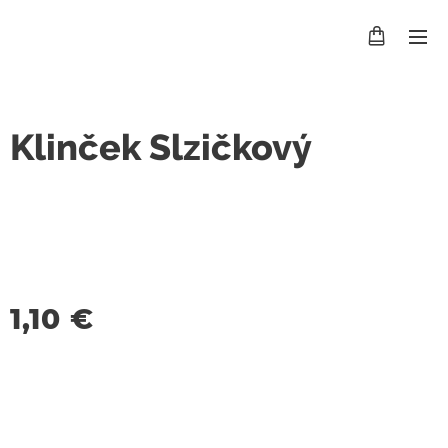
Klinček Slzičkový
1,10
€