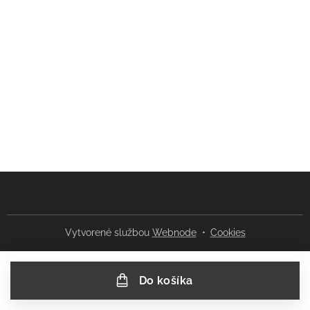
Vytvorené službou
Webnode
Cookies
Do košíka