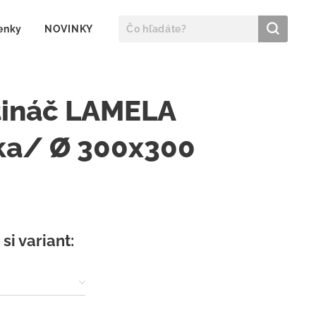
enky
NOVINKY
tináč LAMELA
ka/ Ø 300x300
si variant: