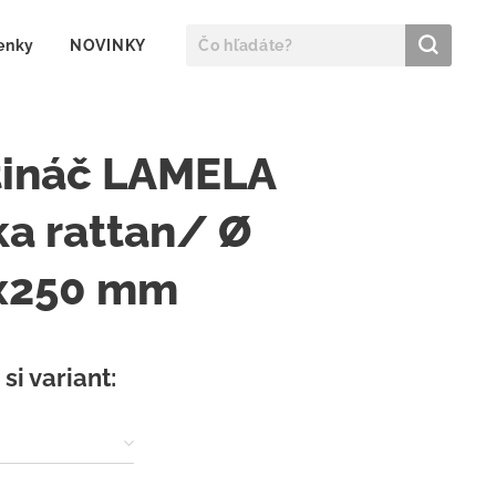
enky
NOVINKY
tináč LAMELA
a rattan/ Ø
x250 mm
si variant: