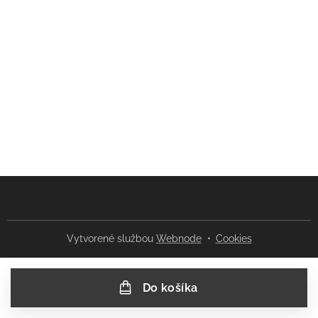
Vytvorené službou
Webnode
Cookies
Do košíka