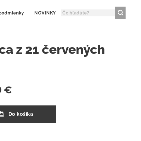
podmienky
NOVINKY
ica z 21 červených
0
€
Do košíka