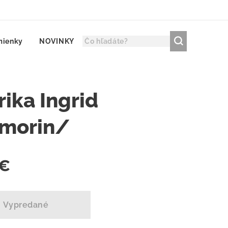
mienky
NOVINKY
ika Ingrid
lmorin/
€
Vypredané