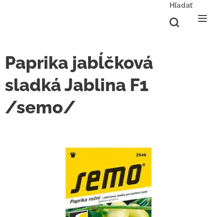
Hľadať
Paprika jabĺčková
sladká Jablina F1
/semo/