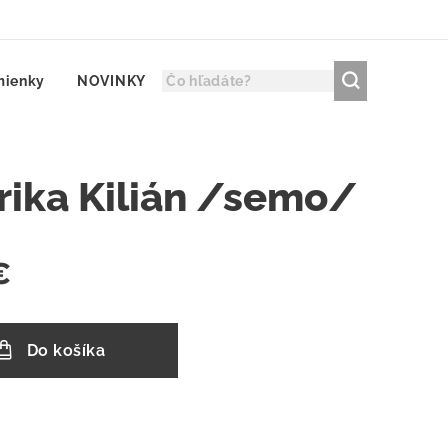
mienky
NOVINKY
rika Kilián /semo/
€
Do košíka