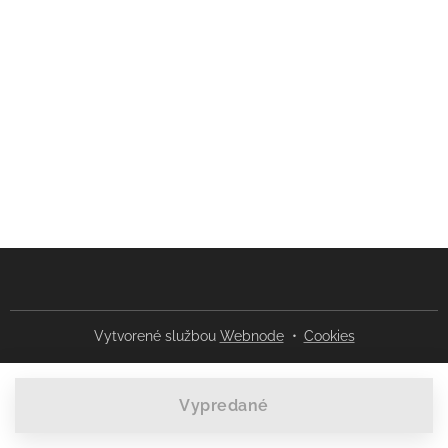
Vytvorené službou
Webnode
Cookies
Vypredané