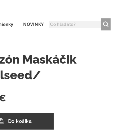
mienky
NOVINKY
izón Maskáčik
lseed/
€
Do košíka