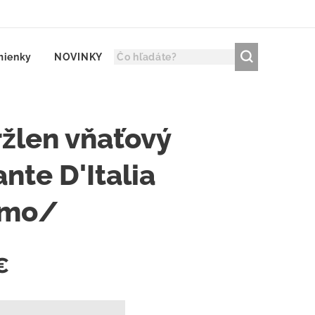
mienky
NOVINKY
ržlen vňaťový
nte D'Italia
emo/
€