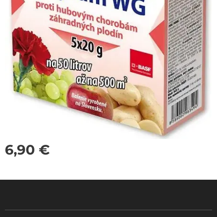
6,90
€